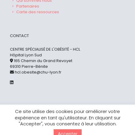
Qui sommes nous
Partenaires
Carte des ressources
CONTACT
CENTRE SPÉCIALISÉ DE L'OBÉSITÉ - HCL
Hôpital Lyon Sud
165 Chemin du Grand Revoyet
69310 Pierre-Bénite
hcl.obesite@chu-lyon.fr
Ce site utilise des cookies pour améliorer votre
expérience en tant qu'utilisateur. En cliquant sur
© 2022 Centre Spécialisé de l'Obésité H.C.L -
Mentions
"Accepter", vous consentez à leur utilisation.
légales
Accepter