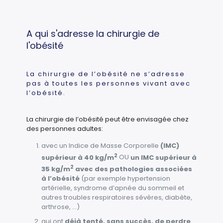
A qui s'adresse la chirurgie de
l'obésité
La chirurgie de l’obésité ne s’adresse
pas à toutes les personnes vivant avec
l’obésité.
La chirurgie de l’obésité peut être envisagée chez
des personnes adultes:
avec un Indice de Masse Corporelle
(IMC)
2
supérieur à 40 kg/m
OU
un IMC supérieur à
2
35 kg/m
avec des pathologies associées
à l’obésité
(par exemple hypertension
artérielle, syndrome d’apnée du sommeil et
autres troubles respiratoires sévères, diabète,
arthrose, …)
qui ont
déjà tenté, sans succès, de perdre