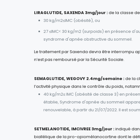
LIRAGLUTIDE, SAXENDA 3mg/jour :
de la classe des
30 kg/m2≤IMC (obésité), ou
27 ≤IMC< 30 kg/m2 (surpoids) en présence d'au 
syndrome d'apnée obstructive du sommeil.
Le traitement par Saxenda devra être interrompu aprè
n’est pas remboursé par la Sécurité Sociale.
SEMAGLUTIDE, WEGOVY 2.4mg/semaine :
de la c
l’activité physique dans le contrôle du poids, notam
40 kg/m2≤ IMC (obésité de classe 3) en présenc
établie, Syndrome d'apnée du sommeil appareill
renouvelable, à partir du 21/07/2022. Il est sou
SETMELANOTIDE, IMCIVREE 3mg/jour :
indiqué dans
biallélique de la pro-opiomélanocortine dont le défic