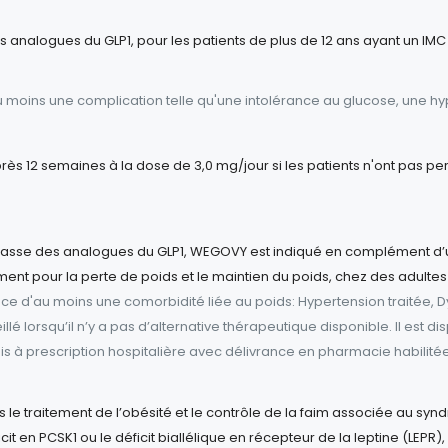
 analogues du GLP1, pour les patients de plus de 12 ans ayant un IMC in
moins une complication telle qu'une intolérance au glucose, une hyp
s 12 semaines à la dose de 3,0 mg/jour si les patients n'ont pas perd
lasse des analogues du GLP1, WEGOVY est indiqué en complément d’
ment pour la perte de poids et le maintien du poids, chez des adultes 
e d'au moins une comorbidité liée au poids: Hypertension traitée, Dy
é lorsqu’il n’y a pas d’alternative thérapeutique disponible. Il est
mis à prescription hospitalière avec délivrance en pharmacie habilitée
 le traitement de l’obésité et le contrôle de la faim associée au syn
it en PCSK1 ou le déficit biallélique en récepteur de la leptine (LEPR