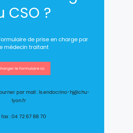
u CSO ?
 formulaire de prise en charge par
e médecin traitant
harger le formulaire ici
tourner par mail : ls.endocrino-hj@chu-
lyon.fr
 fax : 04 72 67 88 70