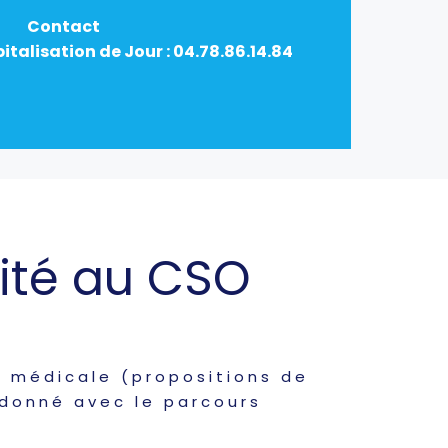
Contact
talisation de Jour : 04.78.86.14.84
ité au CSO
n médicale (propositions de
rdonné avec le parcours