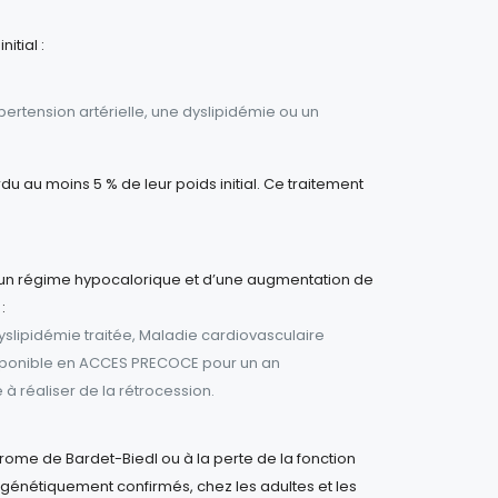
itial :
ertension artérielle, une dyslipidémie ou un
u au moins 5 % de leur poids initial. Ce traitement
un régime hypocalorique et d’une augmentation de
:
slipidémie traitée, Maladie cardiovasculaire
 disponible en ACCES PRECOCE pour un an
 à réaliser de la rétrocession.
drome de Bardet-Biedl ou à la perte de la fonction
), génétiquement confirmés, chez les adultes et les