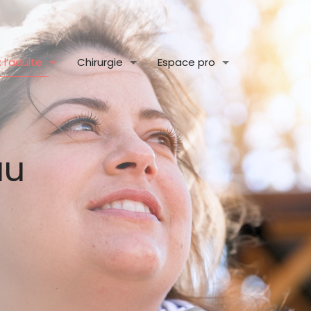
l’adulte
Chirurgie
Espace pro
au