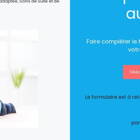
e adaptée, Soins de Suite et de
a
Faire compléter le
votr
Téléc
Le formulaire est à re
par