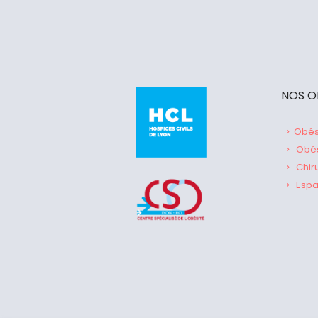
NOS O
Obési
Obési
Chiru
Espa