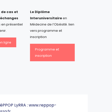
 de cas et
Le Diplôme
’échanges
Interuniversitaire
en
 en présentiel
Médecine de l’Obésité. lien
enir.
vers programme et
inscription
en ligne
Programme et
inscription
éPPOP LyRRA :
www.reppop-
yrra.fr