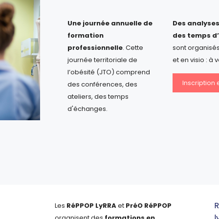
Une journée annuelle de
Des analyses
formation
des temps d
professionnelle
. Cette
sont organisés
journée territoriale de
et en visio : à v
l’obésité (JTO) comprend
Inscription 
des conférences, des
ateliers, des temps
d'échanges.
R
Les
RéPPOP LyRRA
et
PréO RéPPOP
l
organisent des
formations en