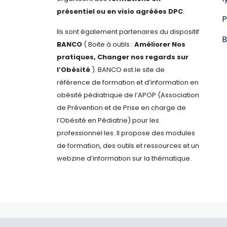
présentiel ou en visio agréées DPC
.
P
Ils sont également partenaires du dispositif
B
BANCO
( Boite à outils :
Améliorer Nos
pratiques, Changer nos regards sur
l’Obésité
). BANCO est le site de
référence de formation et d’information en
obésité pédiatrique de l’APOP (Association
de Prévention et de Prise en charge de
l’Obésité en Pédiatrie) pour les
professionnel·les. Il propose des modules
de formation, des outils et ressources et un
webzine d’information sur la thématique.