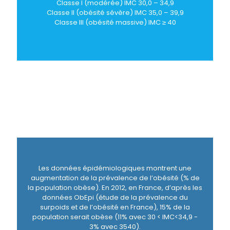
Classe I (modérée) IMC 30,0 – 34,9
Classe II (obésité sévère) IMC 35,0 – 39,9
Classe III (obésité massive) IMC ≥ 40
Les données épidémiologiques montrent une
augmentation de la prévalence de l’obésité (% de
la population obèse). En 2012, en France, d’après les
données ObEpi (étude de la prévalence du
surpoids et de l’obésité en France), 15% de la
population serait obèse (11% avec 30 < IMC<34,9 -
3% avec 35
40).